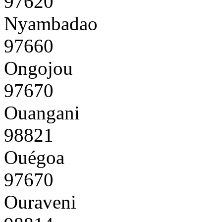
97620
Nyambadao
97660
Ongojou
97670
Ouangani
98821
Ouégoa
97670
Ouraveni