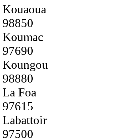
Kouaoua
98850
Koumac
97690
Koungou
98880
La Foa
97615
Labattoir
97500