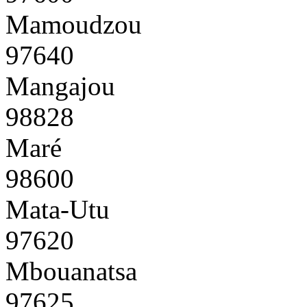
Mamoudzou
97640
Mangajou
98828
Maré
98600
Mata-Utu
97620
Mbouanatsa
97625