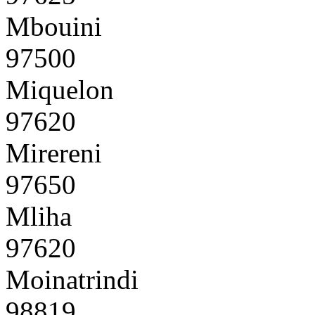
Mbouini
97500
Miquelon
97620
Mirereni
97650
Mliha
97620
Moinatrindi
98819