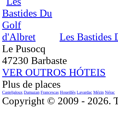
Les Bastides 
Le Pusocq
47230 Barbaste
VER OUTROS HÓTEIS
Plus de places
Casteljaloux
Damazan
Francescas
Houeillès
Lavardac
Mézin
Nérac
Copyright © 2009 - 2026. To