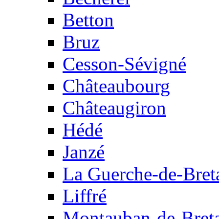
Betton
Bruz
Cesson-Sévigné
Châteaubourg
Châteaugiron
Hédé
Janzé
La Guerche-de-Bret
Liffré
Montauban-de-Bret