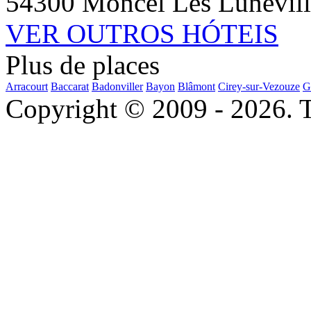
54300 Moncel Les Lunevill
VER OUTROS HÓTEIS
Plus de places
Arracourt
Baccarat
Badonviller
Bayon
Blâmont
Cirey-sur-Vezouze
G
Copyright © 2009 - 2026. To