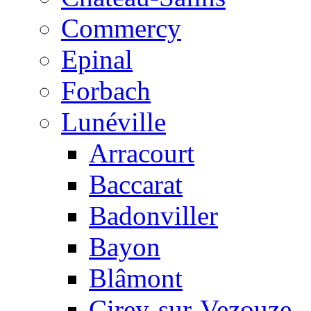
Commercy
Epinal
Forbach
Lunéville
Arracourt
Baccarat
Badonviller
Bayon
Blâmont
Cirey-sur-Vezouze