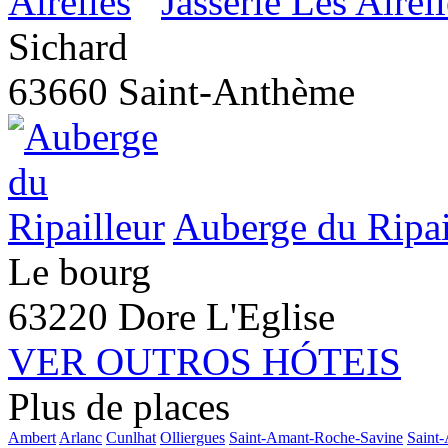
Jasserie Les Airell
Sichard
63660 Saint-Anthème
Auberge du Ripai
Le bourg
63220 Dore L'Eglise
VER OUTROS HÓTEIS
Plus de places
Ambert
Arlanc
Cunlhat
Olliergues
Saint-Amant-Roche-Savine
Saint