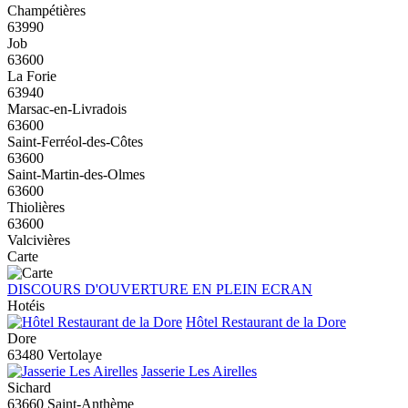
Champétières
63990
Job
63600
La Forie
63940
Marsac-en-Livradois
63600
Saint-Ferréol-des-Côtes
63600
Saint-Martin-des-Olmes
63600
Thiolières
63600
Valcivières
Carte
DISCOURS D'OUVERTURE EN PLEIN ECRAN
Hotéis
Hôtel Restaurant de la Dore
Dore
63480 Vertolaye
Jasserie Les Airelles
Sichard
63660 Saint-Anthème