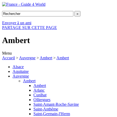
Envoyer à un ami
PARTAGE SUR CETTE PAGE
Ambert
Menu
Accueil
>
Auvergne
>
Ambert
>
Ambert
Alsace
Aquitaine
Auvergne
Ambert
Ambert
Arlanc
Cunlhat
Olliergues
Saint-Amant-Roche-Savine
Saint-Anthème
Saint-Germain-l'Herm