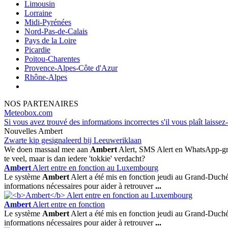
Limousin
Lorraine
Midi-Pyrénées
Nord-Pas-de-Calais
Pays de la Loire
Picardie
Poitou-Charentes
Provence-Alpes-Côte d'Azur
Rhône-Alpes
NOS PARTENAIRES
Meteobox.com
Si vous avez trouvé des informations incorrectes s'il vous plaît laissez
Nouvelles Ambert
Zwarte kip gesignaleerd bij Leeuweriklaan
We doen massaal mee aan
Ambert
Alert, SMS Alert en WhatsApp-groep
te veel, maar is dan iedere 'tokkie' verdacht?
Ambert
Alert entre en fonction au Luxembourg
Le système
Ambert
Alert a été mis en fonction jeudi au Grand-Duché. C
informations nécessaires pour aider à retrouver
...
Ambert
Alert entre en fonction
Le système
Ambert
Alert a été mis en fonction jeudi au Grand-Duché. C
informations nécessaires pour aider à retrouver
...