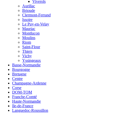
Viverols
Aurillac
Brioude
Clermont-Ferrand
Issoire
Le Puy-en-Velay
Mauriac
Montluçon
Moulins
Riom
Saint-Flour
Thiers
Vichy
Yssingeaux
Basse-Normandie
Bourgogne
Bretagne
Centre
Champagne-Ardenne
Corse
DOM-TOM
Franche-Comté
Haute-Normandie
Ile-de-France
Languedoc-Roussillon