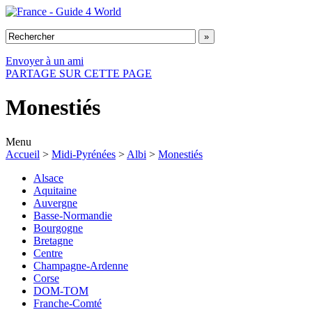
Envoyer à un ami
PARTAGE SUR CETTE PAGE
Monestiés
Menu
Accueil
>
Midi-Pyrénées
>
Albi
>
Monestiés
Alsace
Aquitaine
Auvergne
Basse-Normandie
Bourgogne
Bretagne
Centre
Champagne-Ardenne
Corse
DOM-TOM
Franche-Comté