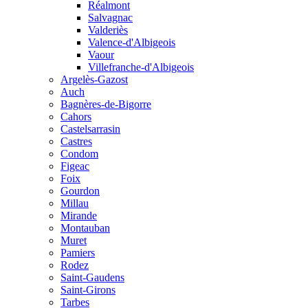
Réalmont
Salvagnac
Valderiès
Valence-d'Albigeois
Vaour
Villefranche-d'Albigeois
Argelès-Gazost
Auch
Bagnères-de-Bigorre
Cahors
Castelsarrasin
Castres
Condom
Figeac
Foix
Gourdon
Millau
Mirande
Montauban
Muret
Pamiers
Rodez
Saint-Gaudens
Saint-Girons
Tarbes