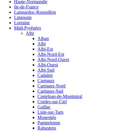
Haute-Normandie
Ile-de-France
Languedoc-Roussillon
Limousin
Lorraine
Midi-Pyrénées
Albi
Alban
Albi
Albi-Est
Albi-Nord-Est
Albi-Nord-Ouest
Albi-Ouest
Albi-Sud
Cadalen
Carmaux
Carmaux-Nord
Carmaux-Sud
Castelnau-de-Montmiral
Cordes-sur-Ciel
Gaillac
Lisle-sur-Tarn
Monestiés
Pampelonne
Rabastens