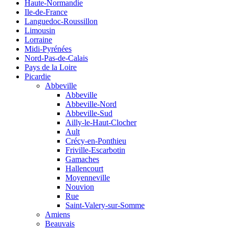
Haute-Normandie
Ile-de-France
Languedoc-Roussillon
Limousin
Lorraine
Midi-Pyrénées
Nord-Pas-de-Calais
Pays de la Loire
Picardie
Abbeville
Abbeville
Abbeville-Nord
Abbeville-Sud
Ailly-le-Haut-Clocher
Ault
Crécy-en-Ponthieu
Friville-Escarbotin
Gamaches
Hallencourt
Moyenneville
Nouvion
Rue
Saint-Valery-sur-Somme
Amiens
Beauvais