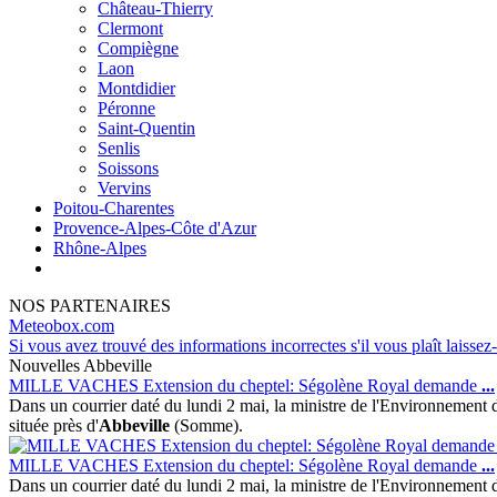
Château-Thierry
Clermont
Compiègne
Laon
Montdidier
Péronne
Saint-Quentin
Senlis
Soissons
Vervins
Poitou-Charentes
Provence-Alpes-Côte d'Azur
Rhône-Alpes
NOS PARTENAIRES
Meteobox.com
Si vous avez trouvé des informations incorrectes s'il vous plaît laissez
Nouvelles Abbeville
MILLE VACHES Extension du cheptel: Ségolène Royal demande
...
Dans un courrier daté du lundi 2 mai, la ministre de l'Environnement
située près d'
Abbeville
(Somme).
MILLE VACHES Extension du cheptel: Ségolène Royal demande
...
Dans un courrier daté du lundi 2 mai, la ministre de l'Environnement