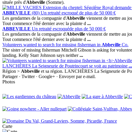
située près d'
Abbeville
(Somme).
ABBEVILLE
(80) Un retraité escroqué de plus de 50 000 €
Les gendarmes de la compagnie d'
Abbeville
viennent de mettre au jou
Tout commence l'été dernier avec la plainte d
...
ABBEVILLE
Un retraité escroquéde plus de 50 000 €
Les gendarmes de la compagnie d'
Abbeville
viennent de mettre au jou
Tout commence l'été dernier avec la plainte d
...
Volunteers wanted to search for missing fisherman in
Abbeville
Co.
The sister of missing fisherman Mitchell Gibson is asking for voluntee
landing. Kelly Starr Johnson says neither
...
LANCHÈRES La Seigneurie de Poutrincourt se voit au patrimoine
..
Région >
Abbeville
et sa région. LANCHÈRES La Seigneurie de Poutrin
Partager · Twitter · Google+ · Envoyer par e-mail.
Photos
Carte