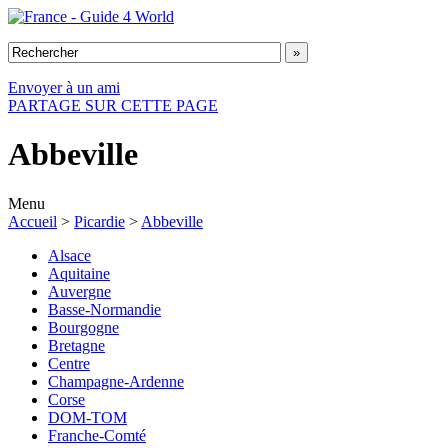
Envoyer à un ami
PARTAGE SUR CETTE PAGE
Abbeville
Menu
Accueil
>
Picardie
>
Abbeville
Alsace
Aquitaine
Auvergne
Basse-Normandie
Bourgogne
Bretagne
Centre
Champagne-Ardenne
Corse
DOM-TOM
Franche-Comté