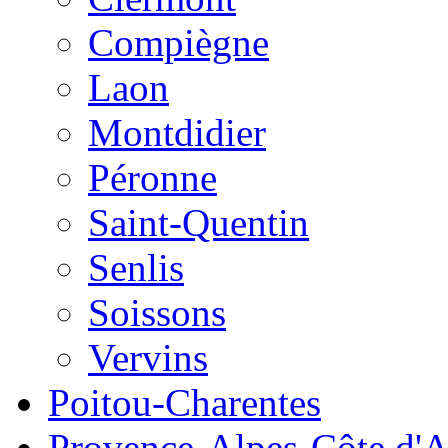
Compiègne
Laon
Montdidier
Péronne
Saint-Quentin
Senlis
Soissons
Vervins
Poitou-Charentes
Provence-Alpes-Côte d'A